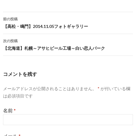
前の投稿
投稿ナビゲーション
【高松・鳴門】2014.11.05フォトギャラリー
次の投稿
【北海道】札幌～アサヒビール工場～白い恋人パーク
コメントを残す
メールアドレスが公開されることはありません。
*
が付いている欄
は必須項目です
名前
*
メール
*