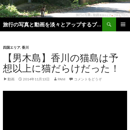
検索
旅行の写真と動画を淡々とアップするブログ。
コンテンツへ移動
メインメ
ニュー
四国エリア
,
香川
【男木島】香川の猫島は予
想以上に猫だらけだった！
動画
2014年11月13日
PANI
コメントをどうぞ