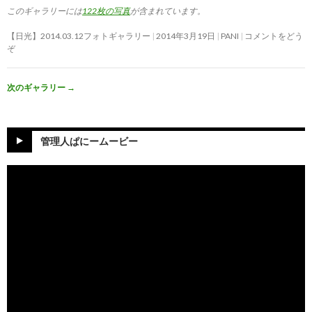
このギャラリーには
122枚の写真
が含まれています。
【日光】2014.03.12フォトギャラリー
2014年3月19日
PANI
コメントをどう
ぞ
次のギャラリー
→
管理人ぱにームービー