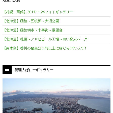
【札幌・函館】2014.11.26フォトギャラリー
【北海道】函館～五稜郭～大沼公園
【北海道】函館朝市～十字街～展望台
【北海道】札幌～アサヒビール工場～白い恋人パーク
【男木島】香川の猫島は予想以上に猫だらけだった！
管理人ぱにーギャラリー