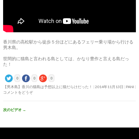
香川県の高松駅から徒歩５分ほどにあるフェリー乗り場から行ける
男木島。
世間的に猫島と言われる島としては、かなり豊作と言える島だっ
た！
0
0
0
【男木島】香川の猫島は予想以上に猫だらけだった！
2014年11月13日
PANI
コメントをどうぞ
次のビデオ
→