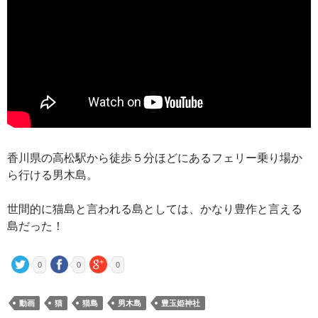
香川県の高松駅から徒歩５分ほどにあるフェリー乗り場か
ら行ける男木島。
世間的に猫島と言われる島としては、かなり豊作と言える
島だった！
0
0
0
動画
猫
猫島
男木島
豊玉姫神社