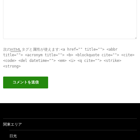
次の
HTML
タグと属性が使えます:
<a href="" title=""> <abbr
title=""> <acronym title=""> <b> <blockquote cite=""> <cite>
<code> <del datetime=""> <em> <i> <q cite=""> <strike>
<strong>
関東エリア
日光