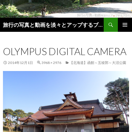
検索
旅行の写真と動画を淡々とアップするブログ。
コンテンツへ移動
メインメ
ニュー
OLYMPUS DIGITAL CAMERA
2014年12月1日
3968 × 2976
【北海道】函館～五稜郭～大沼公園