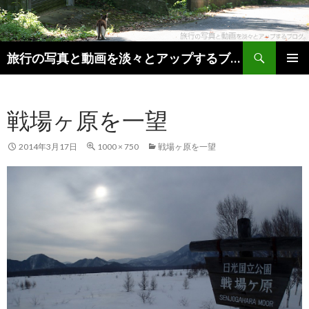
検索
旅行の写真と動画を淡々とアップするブログ。
コンテンツへ移動
メインメ
ニュー
戦場ヶ原を一望
2014年3月17日
1000 × 750
戦場ヶ原を一望