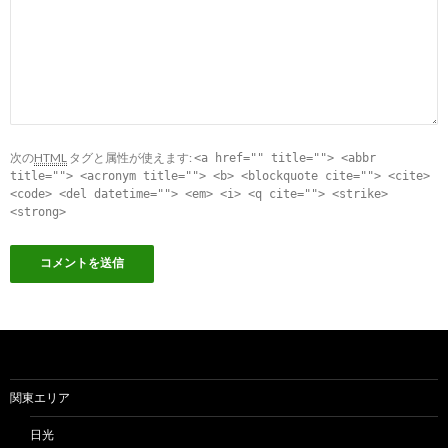
次の
HTML
タグと属性が使えます:
<a href="" title=""> <abbr
title=""> <acronym title=""> <b> <blockquote cite=""> <cite>
<code> <del datetime=""> <em> <i> <q cite=""> <strike>
<strong>
関東エリア
日光