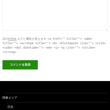
次の
HTML
タグと属性が使えます:
<a href="" title=""> <abbr
title=""> <acronym title=""> <b> <blockquote cite=""> <cite>
<code> <del datetime=""> <em> <i> <q cite=""> <strike>
<strong>
関東エリア
日光