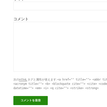
コメント
次の
HTML
タグと属性が使えます:
<a href="" title=""> <abbr ti
<acronym title=""> <b> <blockquote cite=""> <cite> <code
datetime=""> <em> <i> <q cite=""> <strike> <strong>