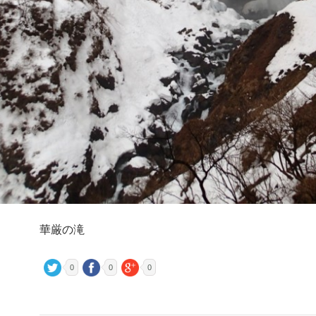
華厳の滝
0
0
0