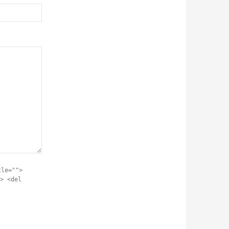
tle="">
> <del