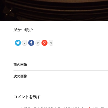
温かい暖炉
0
0
0
前の画像
次の画像
コメントを残す